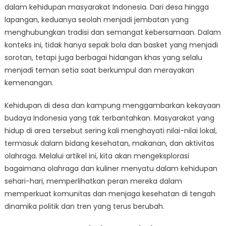
dalam kehidupan masyarakat Indonesia. Dari desa hingga
ke
lapangan, keduanya seolah menjadi jembatan yang
Lapangan:
Menyatu
menghubungkan tradisi dan semangat kebersamaan. Dalam
dalam
konteks ini, tidak hanya sepak bola dan basket yang menjadi
Olahraga
sorotan, tetapi juga berbagai hidangan khas yang selalu
dan
menjadi teman setia saat berkumpul dan merayakan
Kuliner
kemenangan.
Kehidupan di desa dan kampung menggambarkan kekayaan
budaya Indonesia yang tak terbantahkan. Masyarakat yang
hidup di area tersebut sering kali menghayati nilai-nilai lokal,
termasuk dalam bidang kesehatan, makanan, dan aktivitas
olahraga. Melalui artikel ini, kita akan mengeksplorasi
bagaimana olahraga dan kuliner menyatu dalam kehidupan
sehari-hari, memperlihatkan peran mereka dalam
memperkuat komunitas dan menjaga kesehatan di tengah
dinamika politik dan tren yang terus berubah.