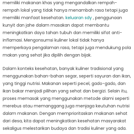
memiliki makanan khas yang mengandalkan rempah-
rempah lokal yang tidak hanya menambah rasa tetapi juga
memiliki manfaat kesehatan.
keluaran sdy
, penggunaan
kunyit dan jahe dalam masakan dapat membantu
meningkatkan daya tahan tubuh dan memiliki sifat anti-
inflamasi. Mengonsumsi kuliner lokal tidak hanya
memperkaya pengalaman rasa, tetapi juga mendukung pola
makan yang sehat jika dipilih dengan bijak.
Dalam konteks kesehatan, banyak kuliner tradisional yang
menggunakan bahan-bahan segar, seperti sayuran dan ikan,
yang tinggi nutrisi. Makanan seperti pecel, gado-gado, dan
ikan bakar menjadi pilihan yang sehat dan bergizi. Selain itu,
proses memasak yang menggunakan metode alami seperti
merebus atau memanggang juga menjaga keutuhan nutrisi
dalam makanan. Dengan memprioritaskan makanan sehat
dari desa, kita dapat meningkatkan kesehatan masyarakat
sekaligus melestarikan budaya dan tradisi kuliner yang ada.