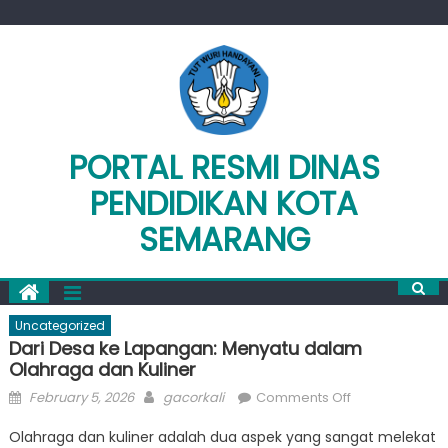
Skip
to
content
PORTAL RESMI DINAS
PENDIDIKAN KOTA
SEMARANG
Uncategorized
Dari Desa ke Lapangan: Menyatu dalam
Olahraga dan Kuliner
Posted
Author
on
February 5, 2026
gacorkali
Comments Off
on
Dari
Olahraga dan kuliner adalah dua aspek yang sangat melekat
Desa