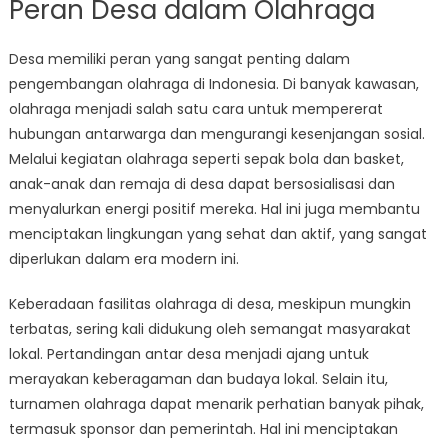
Peran Desa dalam Olahraga
Desa memiliki peran yang sangat penting dalam
pengembangan olahraga di Indonesia. Di banyak kawasan,
olahraga menjadi salah satu cara untuk mempererat
hubungan antarwarga dan mengurangi kesenjangan sosial.
Melalui kegiatan olahraga seperti sepak bola dan basket,
anak-anak dan remaja di desa dapat bersosialisasi dan
menyalurkan energi positif mereka. Hal ini juga membantu
menciptakan lingkungan yang sehat dan aktif, yang sangat
diperlukan dalam era modern ini.
Keberadaan fasilitas olahraga di desa, meskipun mungkin
terbatas, sering kali didukung oleh semangat masyarakat
lokal. Pertandingan antar desa menjadi ajang untuk
merayakan keberagaman dan budaya lokal. Selain itu,
turnamen olahraga dapat menarik perhatian banyak pihak,
termasuk sponsor dan pemerintah. Hal ini menciptakan