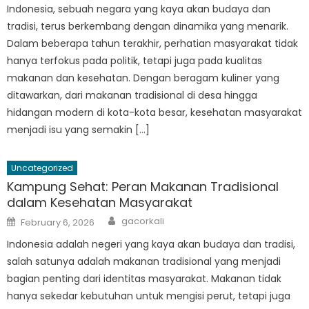
Indonesia, sebuah negara yang kaya akan budaya dan
tradisi, terus berkembang dengan dinamika yang menarik.
Dalam beberapa tahun terakhir, perhatian masyarakat tidak
hanya terfokus pada politik, tetapi juga pada kualitas
makanan dan kesehatan. Dengan beragam kuliner yang
ditawarkan, dari makanan tradisional di desa hingga
hidangan modern di kota-kota besar, kesehatan masyarakat
menjadi isu yang semakin […]
Uncategorized
Kampung Sehat: Peran Makanan Tradisional
dalam Kesehatan Masyarakat
Author
Posted
gacorkali
February 6, 2026
on
Indonesia adalah negeri yang kaya akan budaya dan tradisi,
salah satunya adalah makanan tradisional yang menjadi
bagian penting dari identitas masyarakat. Makanan tidak
hanya sekedar kebutuhan untuk mengisi perut, tetapi juga