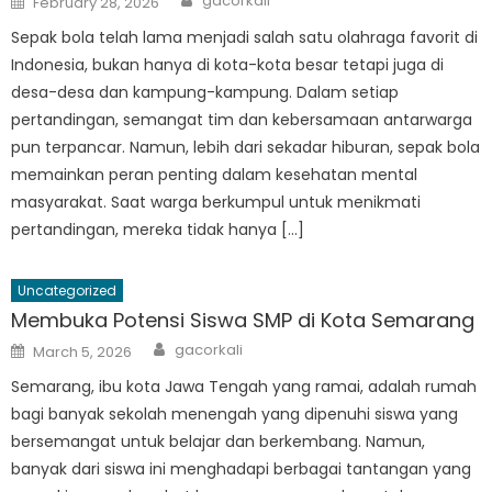
gacorkali
February 28, 2026
on
Sepak bola telah lama menjadi salah satu olahraga favorit di
Indonesia, bukan hanya di kota-kota besar tetapi juga di
desa-desa dan kampung-kampung. Dalam setiap
pertandingan, semangat tim dan kebersamaan antarwarga
pun terpancar. Namun, lebih dari sekadar hiburan, sepak bola
memainkan peran penting dalam kesehatan mental
masyarakat. Saat warga berkumpul untuk menikmati
pertandingan, mereka tidak hanya […]
Uncategorized
Membuka Potensi Siswa SMP di Kota Semarang
Author
Posted
gacorkali
March 5, 2026
on
Semarang, ibu kota Jawa Tengah yang ramai, adalah rumah
bagi banyak sekolah menengah yang dipenuhi siswa yang
bersemangat untuk belajar dan berkembang. Namun,
banyak dari siswa ini menghadapi berbagai tantangan yang