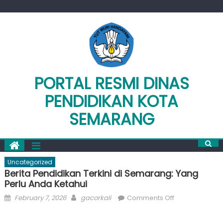
Skip
to
content
PORTAL RESMI DINAS
PENDIDIKAN KOTA
SEMARANG
Uncategorized
Berita Pendidikan Terkini di Semarang: Yang
Perlu Anda Ketahui
Posted
Author
on
February 7, 2026
gacorkali
Comments Off
on
Berita
Pendidikan