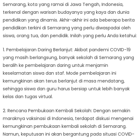
Semarang, kota yang ramai di Jawa Tengah, Indonesia,
Terkini
terkenal dengan warisan budayanya yang kaya dan dunia
di
Semarang:
pendidikan yang dinamis. Akhir-akhir ini ada beberapa berita
Yang
pendidikan terkini di Semarang yang perlu diwaspadai oleh
Perlu
siswa, orang tua, dan pendidik. Inilah yang perlu Anda ketahui:
Anda
Ketahui
1. Pembelajaran Daring Berlanjut: Akibat pandemi COVID-19
yang masih berlangsung, banyak sekolah di Semarang yang
beralih ke pembelajaran daring untuk menjamin
keselamatan siswa dan staf. Mode pembelajaran ini
kemungkinan akan terus berlanjut di masa mendatang,
sehingga siswa dan guru harus bersiap untuk lebih banyak
kelas dan tugas virtual.
2. Rencana Pembukaan Kembali Sekolah: Dengan semakin
maraknya vaksinasi di Indonesia, terdapat diskusi mengenai
kemungkinan pembukaan kembali sekolah di Semarang.
Namun, keputusan ini akan bergantung pada situasi COVID-