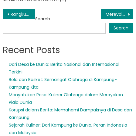
Post
Rangkuman Lengkap Informasi Pendidikan di Semarang: Pilih Sekolah yang Tepat untuk Masa Depan Anak
Merevolusi Pendidikan di Semarang dengan Inisiatif Program Pendidikan yang Inovatif
Search
navigation
Search
Recent Posts
Dari Desa ke Dunia: Berita Nasional dan Internasional
Terkini
Bola dan Basket: Semangat Olahraga di Kampung-
Kampung Kita
Menyatukan Rasa: Kuliner Olahraga dalam Merayakan
Piala Dunia
Korupsi dalam Berita: Memahami Dampaknya di Desa dan
Kampung
Sejarah Kuliner: Dari Kampung ke Dunia, Peran Indonesia
dan Malaysia