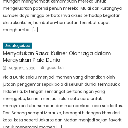
mungkin menghambat kemampuan mereka untuk
mengeluarkan potensi penuh mereka. Mulai dari kurangnya
sumber daya hingga terbatasnya akses terhadap kegiatan
ekstrakurikuler, hambatan-hambatan tersebut dapat
menghambat […]
Uncategorized
Menyatukan Rasa: Kuliner Olahraga dalam
Merayakan Piala Dunia
Author
Posted
gacorkali
August 5, 2026
on
Piala Dunia selalu menjadi momen yang dinantikan oleh
jutaan penggemar sepak bola di seluruh dunia, termasuk di
Indonesia. Di tengah semangat pertandingan yang
menggebu, kuliner menjadi salah satu cara untuk
merayakan kebersamaan dan memperkuat rasa solidaritas.
Dari Sabang sampai Merauke, berbagai hidangan khas dari
kota-kota seperti Jakarta dan Medan menjadi sajian favorit
untuk menemani momen […]